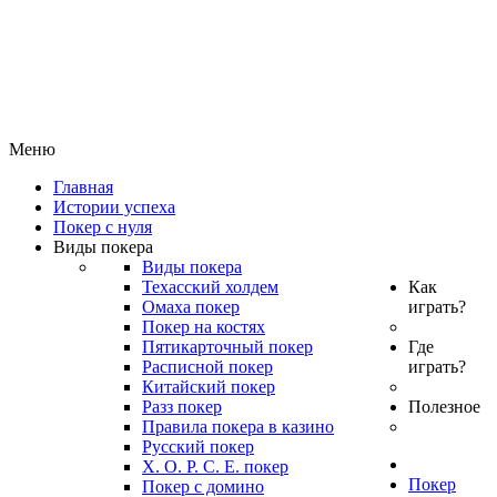
Меню
Главная
Истории успеха
Покер с нуля
Виды покера
Виды покера
Техасский холдем
Как
Омаха покер
играть?
Покер на костях
Пятикарточный покер
Где
Расписной покер
играть?
Китайский покер
Разз покер
Полезное
Правила покера в казино
Русский покер
Х. О. Р. С. Е. покер
Покер
Покер с домино