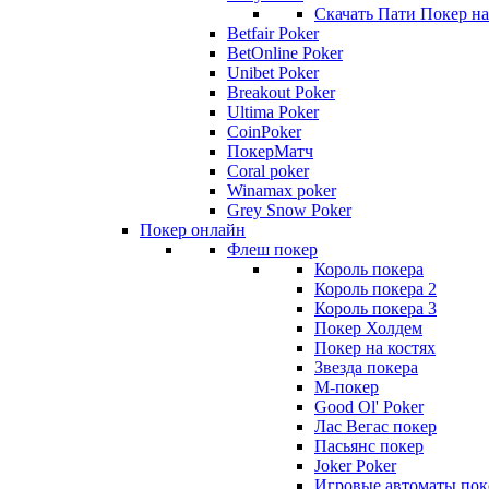
Cкачать Пати Покер н
Betfair Poker
BetOnline Poker
Unibet Poker
Breakout Poker
Ultima Poker
CoinPoker
ПокерМатч
Coral poker
Winamax poker
Grey Snow Poker
Покер онлайн
Флеш покер
Король покера
Король покера 2
Король покера 3
Покер Холдем
Покер на костях
Звезда покера
М-покер
Good Ol' Poker
Лас Вегас покер
Пасьянс покер
Joker Poker
Игровые автоматы пок