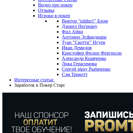
Видео про покер
Отзывы
Игроки в покер
Виктор "isildur1" Блом
Дэниел Негреану
Фил Айви
Антонио Эсфандиари
Туан "Скотти" Нгуен
Иван Демидов
Кристофер Филип Фергюсон
Александр Кравченко
Лика Герасимова
Сергей gipsy Рыбаченко
Сэм Трикетт
Интересные статьи
Заработок в Покер Старс