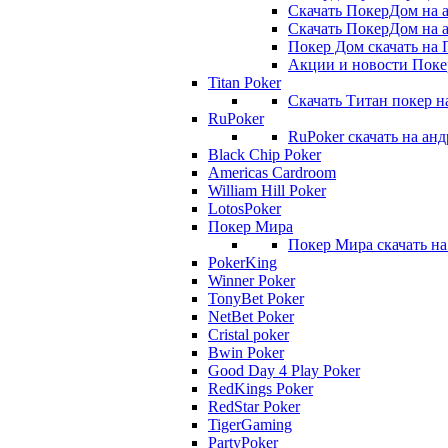
Скачать ПокерДом на 
Скачать ПокерДом на 
Покер Дом скачать на
Акции и новости Пок
Titan Poker
Скачать Титан покер н
RuPoker
RuPoker скачать на ан
Black Chip Poker
Americas Cardroom
William Hill Poker
LotosPoker
Покер Мира
Покер Мира скачать на
PokerKing
Winner Poker
TonyBet Poker
NetBet Poker
Cristal poker
Bwin Poker
Good Day 4 Play Poker
RedKings Poker
RedStar Poker
TigerGaming
PartyPoker