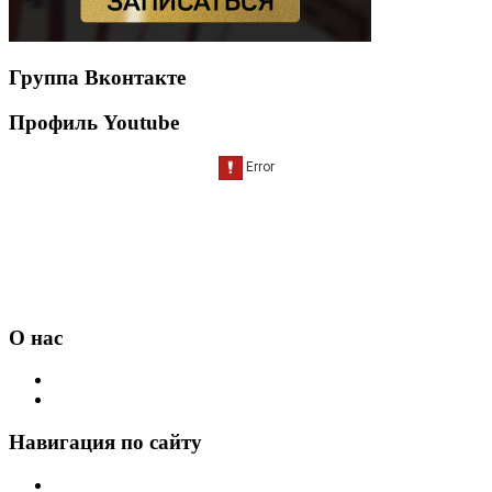
Группа Вконтакте
Профиль Youtube
О нас
О нашей школе онлайн обучения
Контакты для связи с нами
Навигация по сайту
Карта сайта