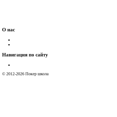
О нас
О нашей школе онлайн обучения
Контакты для связи с нами
Навигация по сайту
Карта сайта
© 2012-2026 Покер школа