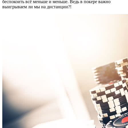
беспокоить всё меньше и меньше. Ведь в покере важно
выигрываем ли мы на дистанции?!