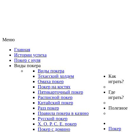
Меню
Главная
Истории успеха
Покер с нуля
Виды покера
Виды покера
Техасский холдем
Как
Омаха покер
играть?
Покер на костях
Пятикарточный покер
Где
Расписной покер
играть?
Китайский покер
Разз покер
Полезное
Правила покера в казино
Русский покер
Х. О. Р. С. Е. покер
Покер
Покер с домино