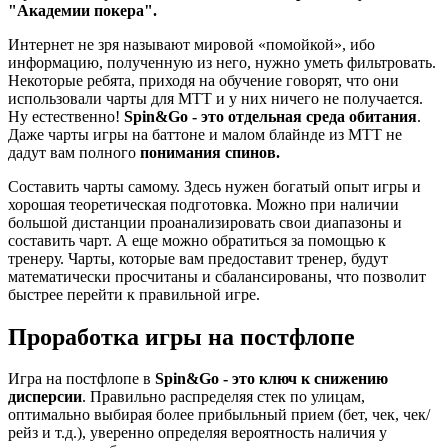
"Академии покера".
Интернет не зря называют мировой «помойкой», ибо
информацию, полученную из него, нужно уметь фильтровать.
Некоторые ребята, приходя на обучение говорят, что они
использовали чарты для МТТ и у них ничего не получается.
Ну естественно!
Spin&Go - это отдельная среда обитания
.
Даже чарты игры на баттоне и малом блайнде из МТТ не
дадут вам полного
понимания спинов.
Составить чарты самому. Здесь нужен богатый опыт игры и
хорошая теоретическая подготовка. Можно при наличии
большой дистанции проанализировать свои диапазоны и
составить чарт. А еще можно обратиться за помощью к
тренеру. Чарты, которые вам предоставит тренер, будут
математически просчитаны и сбалансированы, что позволит
быстрее перейти к правильной игре.
Проработка игры на постфлопе
Игра на постфлопе в
Spin&Go - это ключ к снижению
дисперсии
. Правильно распределяя стек по улицам,
оптимально выбирая более прибыльный прием (бет, чек, чек/
рейз и т.д.), уверенно определяя вероятность наличия у