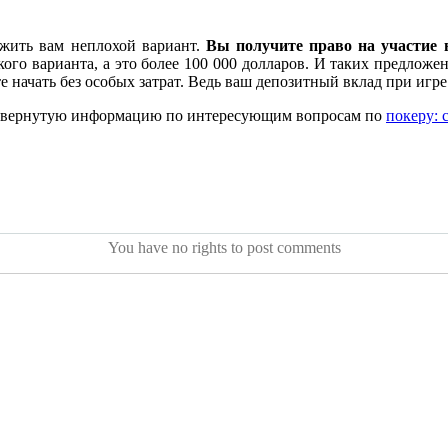
ожить вам неплохой вариант.
Вы получите право на участие
кого варианта, а это более 100 000 долларов. И таких предложе
 начать без особых затрат. Ведь ваш депозитный вклад при игре
азвернутую информацию по интересующим вопросам по
покеру: 
You have no rights to post comments