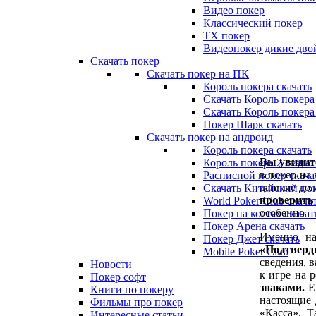
Видео покер
Классический покер
ТХ покер
Видеопокер дикие дво
Скачать покер
Скачать покер на ПК
Король покера скачать
Скачать Король покера
Скачать Король покера
Покер Шарк скачать
Скачать покер на андроид
Король покера скачать
Вы увидит
Король покера 2 скачат
в покер на
Расписной покер скача
данные до
Скачать Китайский пок
проверить
World Poker Club скача
особенно –
Покер на костях скачат
Покер Арена скачать
Именно на
Покер Джет скачать
«Подтверд
Mobile Poker Club
сведения, 
Новости
к игре на
Покер софт
знаками.
Ег
Книги по покеру
настоящие 
Фильмы про покер
«Касса». Т
Интересные статьи