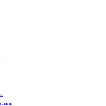
?
ла
 статьи