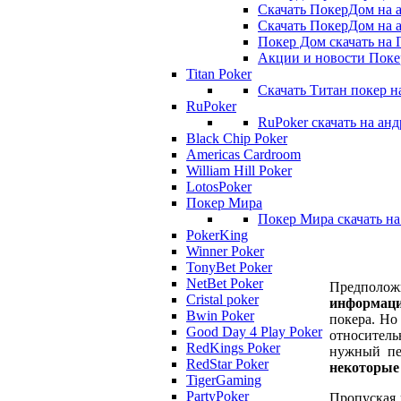
Скачать ПокерДом на 
Скачать ПокерДом на 
Покер Дом скачать на
Акции и новости Пок
Titan Poker
Скачать Титан покер н
RuPoker
RuPoker скачать на ан
Black Chip Poker
Americas Cardroom
William Hill Poker
LotosPoker
Покер Мира
Покер Мира скачать на
PokerKing
Winner Poker
TonyBet Poker
NetBet Poker
Предполо
Cristal poker
информаци
Bwin Poker
покера. Но
Good Day 4 Play Poker
относитель
RedKings Poker
нужный пер
RedStar Poker
некоторые 
TigerGaming
PartyPoker
Пропуская 