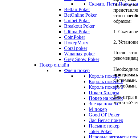
Cкачать Пати Покер н
обеспечива
Betfair Poker
представля
BetOnline Poker
этого
необ
Unibet Poker
образом:
Breakout Poker
Ultima Poker
1. Скачива
CoinPoker
2. Установ
ПокерМатч
Coral poker
После это
Winamax poker
рекомендац
Grey Snow Poker
Покер онлайн
Необходимо
Флеш покер
программы
Король покера
системами.
Король покера 2
способами.
Король покера 3
Покер Холдем
Для игры в
Покер на костях
меню «Учет
Звезда покера
М-покер
Good Ol' Poker
Лас Вегас покер
Пасьянс покер
Joker Poker
Игровые автоматы пок