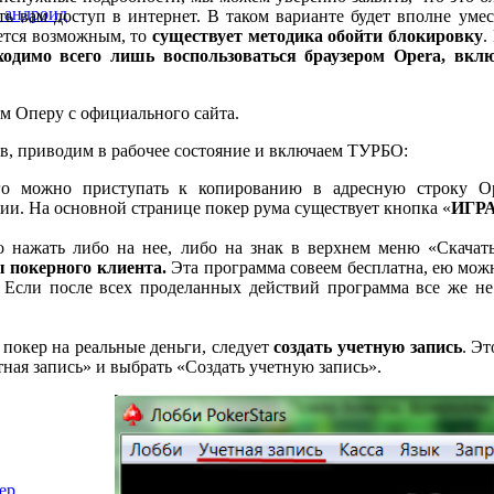
а андроид
ть вам доступ в интернет. В таком варианте будет вполне уме
ется возможным, то
существует методика обойти блокировку
.
ходимо всего лишь воспользоваться браузером Opera, в
ем Оперу с официального сайта.
ив, приводим в рабочее состояние и включаем ТУРБО:
го можно приступать к копированию в адресную строку Op
ии. На основной странице покер рума существует кнопка «
ИГР
 нажать либо на нее, либо на знак в верхнем меню «Скачат
 покерного клиента.
Эта программа совеем бесплатна, ею мож
 Если после всех проделанных действий программа все же не
 покер на реальные деньги, следует
создать учетную запись
. Э
ная запись» и выбрать «Создать учетную запись».
ер