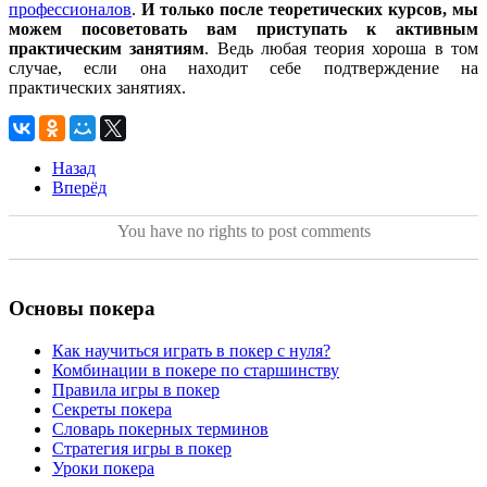
профессионалов
.
И только после теоретических курсов, мы
можем посоветовать вам приступать к активным
практическим занятиям
. Ведь любая теория хороша в том
случае, если она находит себе подтверждение на
практических занятиях.
Назад
Вперёд
You have no rights to post comments
Основы покера
Как научиться играть в покер с нуля?
Комбинации в покере по старшинству
Правила игры в покер
Секреты покера
Словарь покерных терминов
Стратегия игры в покер
Уроки покера