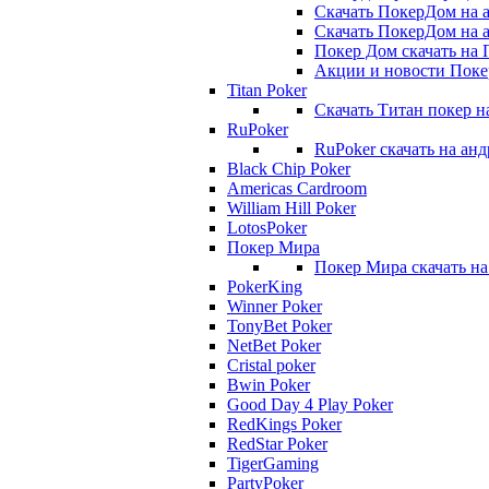
Скачать ПокерДом на 
Скачать ПокерДом на 
Покер Дом скачать на
Акции и новости Пок
Titan Poker
Скачать Титан покер н
RuPoker
RuPoker скачать на ан
Black Chip Poker
Americas Cardroom
William Hill Poker
LotosPoker
Покер Мира
Покер Мира скачать на
PokerKing
Winner Poker
TonyBet Poker
NetBet Poker
Cristal poker
Bwin Poker
Good Day 4 Play Poker
RedKings Poker
RedStar Poker
TigerGaming
PartyPoker