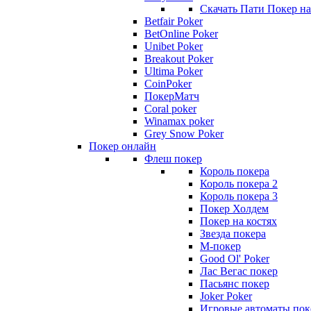
Cкачать Пати Покер н
Betfair Poker
BetOnline Poker
Unibet Poker
Breakout Poker
Ultima Poker
CoinPoker
ПокерМатч
Coral poker
Winamax poker
Grey Snow Poker
Покер онлайн
Флеш покер
Король покера
Король покера 2
Король покера 3
Покер Холдем
Покер на костях
Звезда покера
М-покер
Good Ol' Poker
Лас Вегас покер
Пасьянс покер
Joker Poker
Игровые автоматы пок