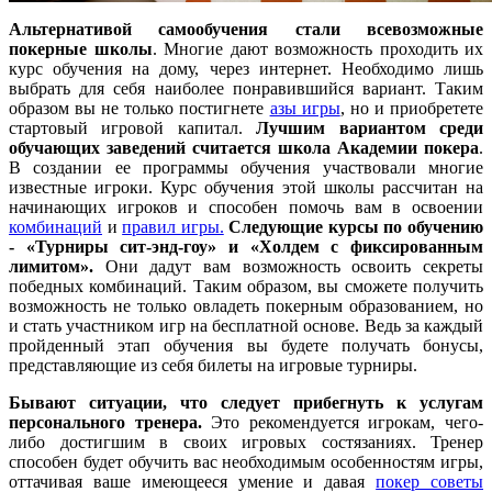
Альтернативой самообучения стали всевозможные
покерные школы
. Многие дают возможность проходить их
курс обучения на дому, через интернет. Необходимо лишь
выбрать для себя наиболее понравившийся вариант. Таким
образом вы не только постигнете
азы игры
, но и приобретете
стартовый игровой капитал.
Лучшим вариантом среди
обучающих заведений считается школа Академии покера
.
В создании ее программы обучения участвовали многие
известные игроки. Курс обучения этой школы рассчитан на
начинающих игроков и способен помочь вам в освоении
комбинаций
и
правил игры.
Следующие курсы по обучению
- «Турниры сит-энд-гоу» и «Холдем с фиксированным
лимитом».
Они дадут вам возможность освоить секреты
победных комбинаций. Таким образом, вы сможете получить
возможность не только овладеть покерным образованием, но
и стать участником игр на бесплатной основе. Ведь за каждый
пройденный этап обучения вы будете получать бонусы,
представляющие из себя билеты на игровые турниры.
Бывают ситуации, что следует прибегнуть к услугам
персонального тренера.
Это рекомендуется игрокам, чего-
либо достигшим в своих игровых состязаниях. Тренер
способен будет обучить вас необходимым особенностям игры,
оттачивая ваше имеющееся умение и давая
покер советы