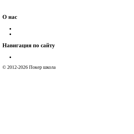
О нас
О нашей школе онлайн обучения
Контакты для связи с нами
Навигация по сайту
Карта сайта
© 2012-2026 Покер школа