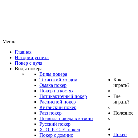
Меню
Главная
Истории успеха
Покер с нуля
Виды покера
Виды покера
Техасский холдем
Как
Омаха покер
играть?
Покер на костях
Пятикарточный покер
Где
Расписной покер
играть?
Китайский покер
Разз покер
Полезное
Правила покера в казино
Русский покер
Х. О. Р. С. Е. покер
Покер
Покер с домино