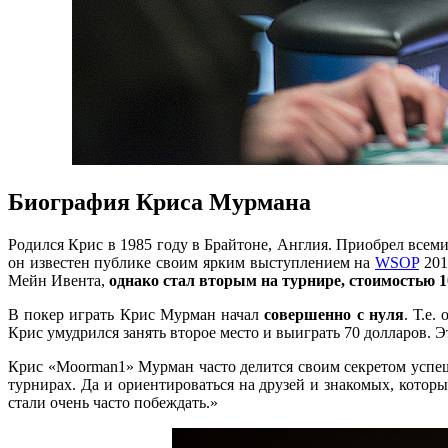
Биография Криса Мурмана
Родился Крис в 1985 году в Брайтоне, Англия. Приобрел всем
он известен публике своим ярким выступлением на
WSOP
201
Мейн Ивента,
однако стал вторым на турнире, стоимостью 1
В покер играть Крис Мурман начал
совершенно с нуля
. Т.е
Крис умудрился занять второе место и выиграть 70 долларов. Э
Крис «Moorman1» Мурман часто делится своим секретом успе
турнирах. Да и ориентироваться на друзей и знакомых, котор
стали очень часто побеждать.»