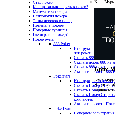
Крис Мурм
Стад покер
Как правильно играть в покер?
Математика покера
Психология покера
Типы игроков в покер
Приемы в покере
Покерные турниры
Где играть в покер?
Покер румы
888 Poker
Инструкция по регист
888 poker
Скачать 888 покер на 
Скачать покер 888 на 
Скачать 888 покер на 
Крис 
Акции и новости 888 P
Pokerstars
Крис Мурма
Инструкция по регист
Является о
Cкачать Покер Старс н
разных рум
Скачать Покер Старс н
Скачать Покер Старс н
компьютер
Акции и новости Поке
PokerDom
Покердом регистрация