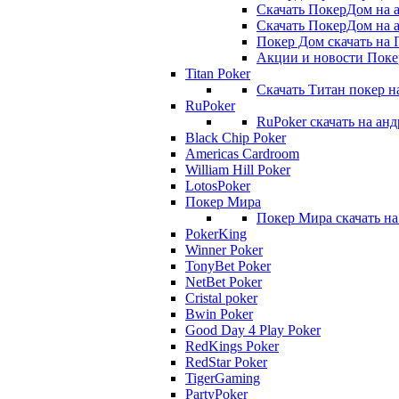
Скачать ПокерДом на 
Скачать ПокерДом на 
Покер Дом скачать на
Акции и новости Пок
Titan Poker
Скачать Титан покер н
RuPoker
RuPoker скачать на ан
Black Chip Poker
Americas Cardroom
William Hill Poker
LotosPoker
Покер Мира
Покер Мира скачать на
PokerKing
Winner Poker
TonyBet Poker
NetBet Poker
Cristal poker
Bwin Poker
Good Day 4 Play Poker
RedKings Poker
RedStar Poker
TigerGaming
PartyPoker