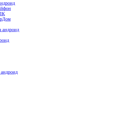
андроид
айфон
 ПК
ерДом
а андроид
дроид
 андроид