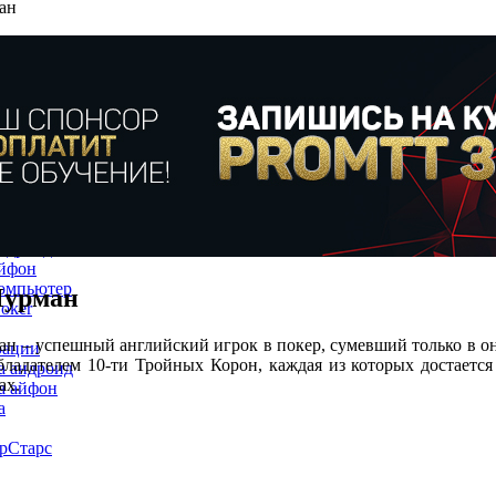
ан
рации на
андроид
айфон
компьютер
Мурман
oker
н – успешный английский игрок в покер, сумевший только в он
рации
бладателем 10-ти Тройных Корон, каждая из которых достаетс
а андроид
ах.
а айфон
а
рСтарс