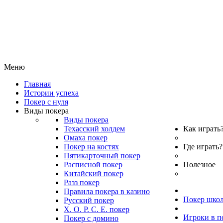
Меню
Главная
Истории успеха
Покер с нуля
Виды покера
Виды покера
Техасский холдем
Как играть
Омаха покер
Покер на костях
Где играть?
Пятикарточный покер
Расписной покер
Полезное
Китайский покер
Разз покер
Правила покера в казино
Покер шко
Русский покер
Х. О. Р. С. Е. покер
Игроки в п
Покер с домино