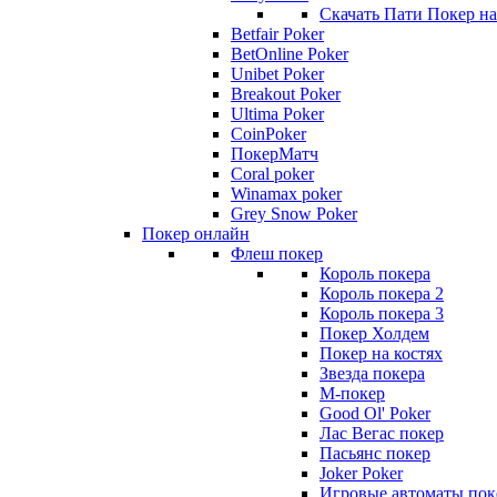
Cкачать Пати Покер н
Betfair Poker
BetOnline Poker
Unibet Poker
Breakout Poker
Ultima Poker
CoinPoker
ПокерМатч
Coral poker
Winamax poker
Grey Snow Poker
Покер онлайн
Флеш покер
Король покера
Король покера 2
Король покера 3
Покер Холдем
Покер на костях
Звезда покера
М-покер
Good Ol' Poker
Лас Вегас покер
Пасьянс покер
Joker Poker
Игровые автоматы пок