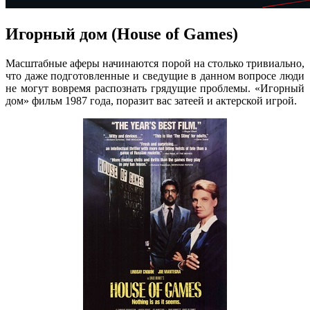
Игорный дом (House of Games)
Масштабные аферы начинаются порой на столько тривиально,
что даже подготовленные и сведущие в данном вопросе люди
не могут вовремя распознать грядущие проблемы. «Игорный
дом» фильм 1987 года, поразит вас затеей и актерской игрой.