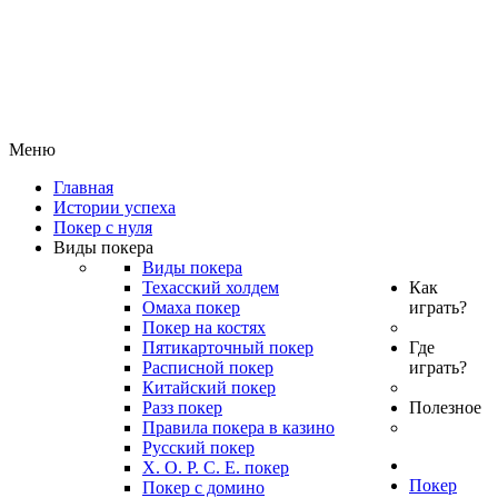
Меню
Главная
Истории успеха
Покер с нуля
Виды покера
Виды покера
Техасский холдем
Как
Омаха покер
играть?
Покер на костях
Пятикарточный покер
Где
Расписной покер
играть?
Китайский покер
Разз покер
Полезное
Правила покера в казино
Русский покер
Х. О. Р. С. Е. покер
Покер
Покер с домино