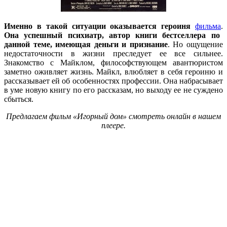
Именно в такой ситуации оказывается героиня
фильма
.
Она успешный психиатр, автор книги бестселлера по
данной теме, имеющая деньги и признание
. Но ощущение
недостаточности в жизни преследует ее все сильнее.
Знакомство с Майклом, философствующем авантюристом
заметно оживляет жизнь. Майкл, влюбляет в себя героиню и
рассказывает ей об особенностях профессии. Она набрасывает
в уме новую книгу по его рассказам, но выходу ее не суждено
сбыться.
Предлагаем фильм «Игорный дом» смотреть онлайн в нашем
плеере.