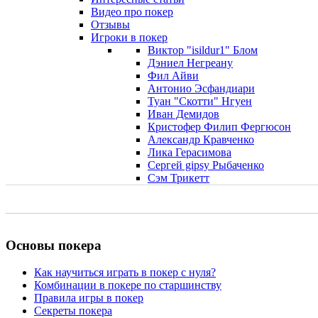
Видео про покер
Отзывы
Игроки в покер
Виктор "isildur1" Блом
Дэниел Негреану
Фил Айви
Антонио Эсфандиари
Туан "Скотти" Нгуен
Иван Демидов
Кристофер Филип Фергюсон
Александр Кравченко
Лика Герасимова
Сергей gipsy Рыбаченко
Сэм Трикетт
Основы покера
Как научиться играть в покер с нуля?
Комбинации в покере по старшинству
Правила игры в покер
Секреты покера