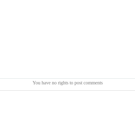
You have no rights to post comments