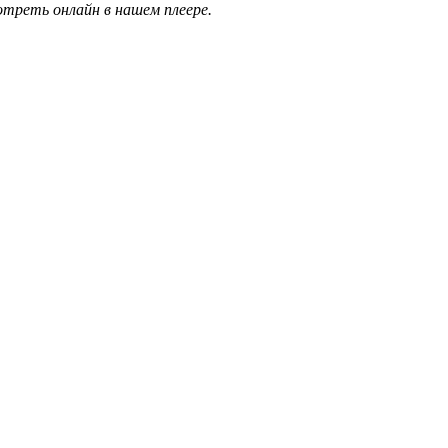
отреть онлайн в нашем плеере.