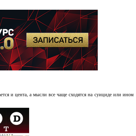
ается и цента, а мысли все чаще сходятся на суициде или ином