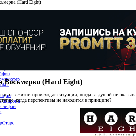
ьмерка (Hard Eight)
рации на
андроид
айфон
компьютер
я Восьмерка (Hard Eight)
oker
 часто в жизни происходят ситуации, когда за душой не оказыв
рации
ступке, когда перспективы не находится в принципе?
а андроид
а айфон
а
рСтарс