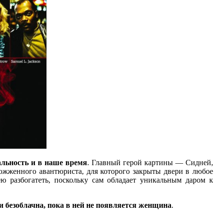
альность и в наше время
. Главный герой картины — Сидней,
ожженного авантюриста, для которого закрыты двери в любое
ю разбогатеть, поскольку сам обладает уникальным даром к
и безоблачна, пока в ней не появляется женщина
.