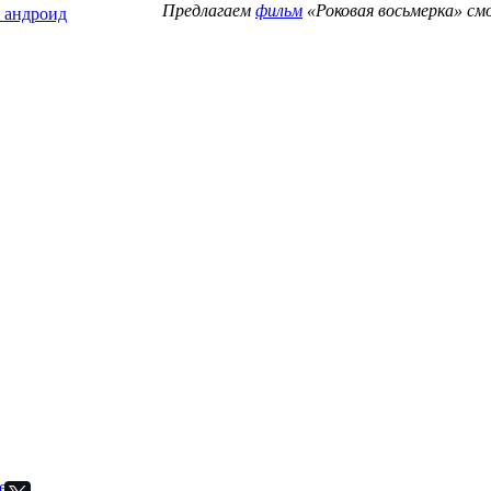
Предлагаем
фильм
«Роковая восьмерка» см
а андроид
ер