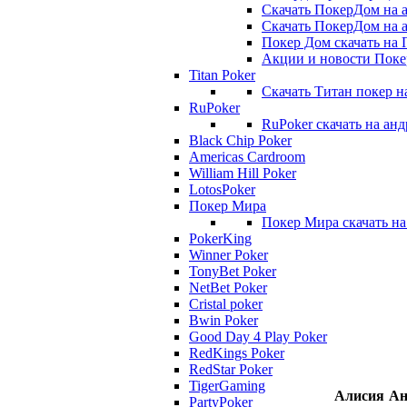
Скачать ПокерДом на 
Скачать ПокерДом на 
Покер Дом скачать на
Акции и новости Пок
Titan Poker
Скачать Титан покер н
RuPoker
RuPoker скачать на ан
Black Chip Poker
Americas Cardroom
William Hill Poker
LotosPoker
Покер Мира
Покер Мира скачать на
PokerKing
Winner Poker
TonyBet Poker
NetBet Poker
Cristal poker
Bwin Poker
Good Day 4 Play Poker
RedKings Poker
RedStar Poker
TigerGaming
Алисия Анд
PartyPoker