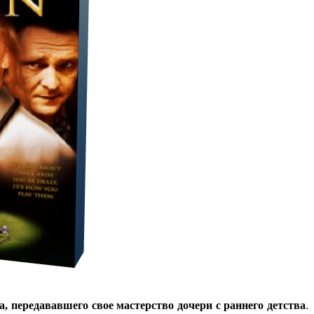
а, передававшего свое мастерство дочери с раннего детства
.