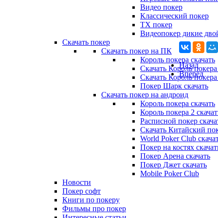
Видео покер
Классический покер
ТХ покер
Видеопокер дикие дво
Скачать покер
Скачать покер на ПК
Король покера скачать
Назад
Скачать Король покера
Вперёд
Скачать Король покера
Покер Шарк скачать
Скачать покер на андроид
Король покера скачать
Король покера 2 скачат
Расписной покер скача
Скачать Китайский пок
World Poker Club скача
Покер на костях скачат
Покер Арена скачать
Покер Джет скачать
Mobile Poker Club
Новости
Покер софт
Книги по покеру
Фильмы про покер
Интересные статьи