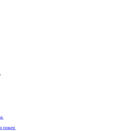
?
ла
о покер