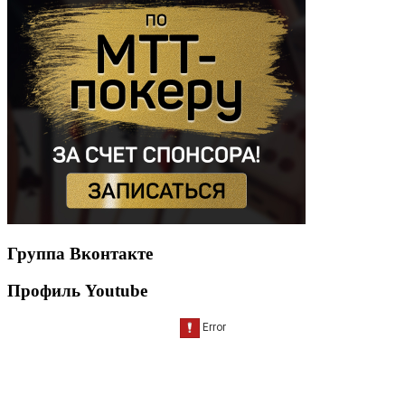
Группа Вконтакте
Профиль Youtube