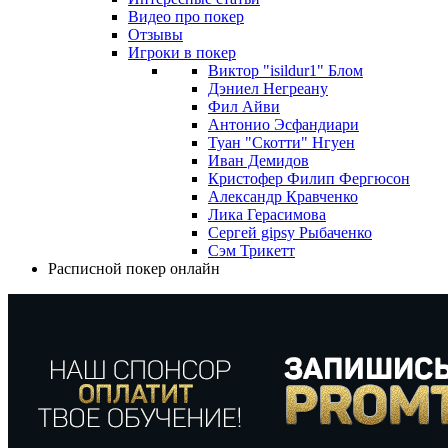
Видео про покер
Отзывы
Игроки в покер
Виктор "isildur1" Блом
Дэниел Негреану
Фил Айви
Антонио Эсфандиари
Туан "Скотти" Нгуен
Иван Демидов
Кристофер Филип Фергюсон
Александр Кравченко
Лика Герасимова
Сергей gipsy Рыбаченко
Сэм Трикетт
Расписной покер онлайн