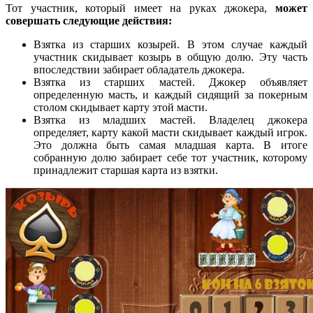
Тот участник, который имеет на руках джокера,
может
совершать следующие действия:
Взятка из старших козырей. В этом случае каждый
участник скидывает козырь в общую долю. Эту часть
впоследствии забирает обладатель джокера.
Взятка из старших мастей. Джокер объявляет
определенную масть, и каждый сидящий за покерным
столом скидывает карту этой масти.
Взятка из младших мастей. Владелец джокера
определяет, карту какой масти скидывает каждый игрок.
Это должна быть самая младшая карта. В итоге
собранную долю забирает себе тот участник, которому
принадлежит старшая карта из взятки.