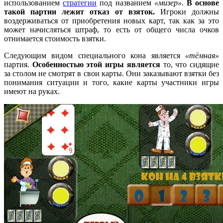
использованием
стратегии
под названием
«мизер»
.
В основе
такой партии лежит отказ от взяток.
Игроки должны
воздерживаться от приобретения новых карт, так как за это
может начисляться штраф, то есть от общего числа очков
отнимается стоимость взятки.
Следующим видом специального кона является
«тёмная»
партия.
Особенностью этой игры является
то, что сидящие
за столом не смотрят в свои карты. Они заказывают взятки без
понимания ситуации и того, какие карты участники игры
имеют на руках.