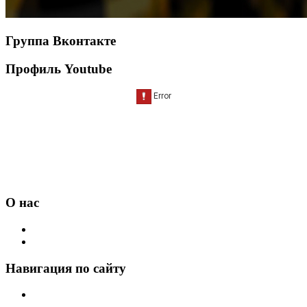
Группа Вконтакте
Профиль Youtube
О нас
О нашей школе онлайн обучения
Контакты для связи с нами
Навигация по сайту
Карта сайта