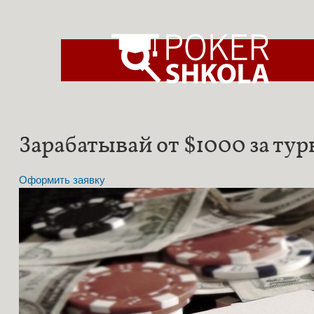
Зарабатывай от $1000 за ту
Оформить заявку