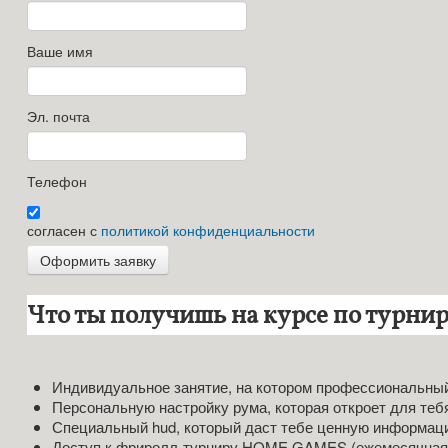
Ваше имя
Эл. почта
Телефон
согласен с
политикой конфиденциальности
Оформить заявку
Что ты получишь на курсе по турни
Индивидуальное занятие, на котором профессиональный
Персональную настройку рума, которая откроет для те
Специальный hud, который даст тебе ценную информацию
Доступ к фриролл-турниру HOME GAMES (ежемесячная 