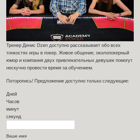
Покер на костях
Пятикарточный покер
Расписной покер
Китайский покер
Тренер Денис Dzen доступно рассказывает обо всех
Разз покер
тонкостях игры в покер. Живое общение, околопокерный
Правила покера в казино
юмор и компания двух привлекательных девушек помогут
нескучно провести время за обучением.
Русский покер
Х. О. Р. С. Е. покер
Поторопись! Предложение доступно только следующие:
Покер с домино
Дней
Стад покер
Часов
минут
Как играть?
секунд
Как правильно играть в покер?
Математика покера
Ваше имя