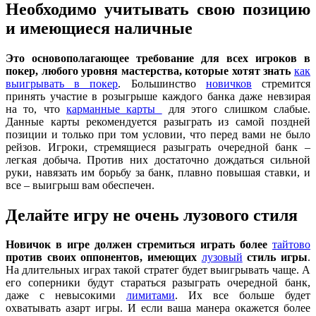
Необходимо учитывать свою позицию
и имеющиеся наличные
Это основополагающее требование для всех игроков в
покер, любого уровня мастерства, которые хотят знать
как
выигрывать в покер
. Большинство
новичков
стремится
принять участие в розыгрыше каждого банка даже невзирая
на то, что
карманные карты
для этого слишком слабые.
Данные карты рекомендуется разыграть из самой поздней
позиции и только при том условии, что перед вами не было
рейзов. Игроки, стремящиеся разыграть очередной банк –
легкая добыча. Против них достаточно дождаться сильной
руки, навязать им борьбу за банк, плавно повышая ставки, и
все – выигрыш вам обеспечен.
Делайте игру не очень лузового стиля
Новичок в игре должен стремиться играть более
тайтово
против своих оппонентов, имеющих
лузовый
стиль игры
.
На длительных играх такой стратег будет выигрывать чаще. А
его соперники будут стараться разыграть очередной банк,
даже с невысокими
лимитами
. Их все больше будет
охватывать азарт игры. И если ваша манера окажется более