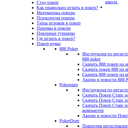
школа
Стад покер
Как правильно играть в покер?
Математика покера
Психология покера
Типы игроков в покер
Приемы в покере
Покерные турниры
Где играть в покер?
Покер румы
888 Poker
Инструкция по регист
888 poker
Скачать 888 покер на 
Скачать покер 888 на 
Скачать 888 покер на 
Акции и новости 888 P
Pokerstars
Инструкция по регист
Cкачать Покер Старс н
Скачать Покер Старс н
Скачать Покер Старс н
компьютер
Акции и новости Поке
PokerDom
Покердом регистрация