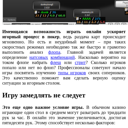
Имеющаяся возможность играть онлайн ускоряет
игорный процесс в покер
, ведь раздача карт происходит
мгновенно. Но есть и неудобный момент – при таких
скоростных режимах необходимо так же быстро и грамотно
выполнить анализ
флопа
. Главной задачей является
определение
натсовых
комбинаций
. Насколько вероятно на
током флопе набрать
флеш
или
стрит
? Сколько игроков
попало или нет во флоп? Профессионалы советуют начало
игры посвятить изучению
типы игроков
своих соперников.
Это качественно поможет вам сделать верную оценку
ситуации за игорным столом.
Игру замедлять не следует
Это еще одно важное условие игры.
В обычном казино
играющие один стол в среднем могут разыграть до тридцати
рук за час. В онлайн это значение увеличивается, достигая
пятидесяти рук. Этому способствует несколько факторов: