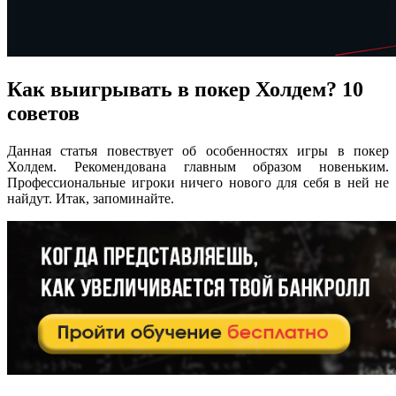
Как выигрывать в покер Холдем? 10
советов
Данная статья повествует об особенностях игры в покер
Холдем. Рекомендована главным образом новеньким.
Профессиональные игроки ничего нового для себя в ней не
найдут. Итак, запоминайте.